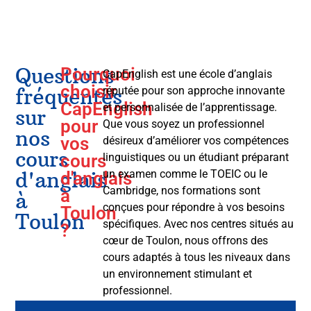
Questions
Pourquoi
CapEnglish est une école d’anglais
choisir
fréquentes
réputée pour son approche innovante
CapEnglish
et personnalisée de l’apprentissage.
sur
pour
Que vous soyez un professionnel
nos
vos
désireux d’améliorer vos compétences
cours
cours
linguistiques ou un étudiant préparant
d'anglais
un examen comme le TOEIC ou le
d'anglais
Cambridge, nos formations sont
à
à
conçues pour répondre à vos besoins
Toulon
Toulon
spécifiques. Avec nos centres situés au
?
cœur de Toulon, nous offrons des
cours adaptés à tous les niveaux dans
un environnement stimulant et
professionnel.