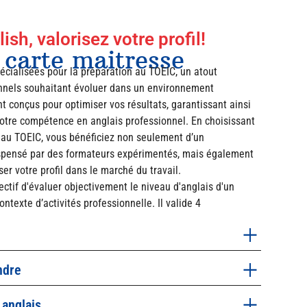
sh, valorisez votre profil!
 carte maitresse
cialisées pour la préparation au TOEIC, un atout
onnels souhaitant évoluer dans un environnement
 conçus pour optimiser vos résultats, garantissant ainsi
votre compétence en anglais professionnel. En choisissant
 au TOEIC, vous bénéficiez non seulement d’un
spensé par des formateurs expérimentés, mais également
er votre profil dans le marché du travail.
ectif d'évaluer objectivement le niveau d'anglais d'un
ontexte d’activités professionnelle. Il valide 4
ndre
 anglais