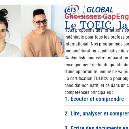
Choisissez CapEngli
Le TOEIC, la
Nous proposons des formations spé
indéniable pour tous les professi
international. Nos programmes sont
une amélioration significative de 
CapEnglish pour votre préparation
enseignement de haute qualité di
d’une opportunité unique de valoris
La certification TOEIC® a pour obj
candidat non natif, et ce dans un c
compétences principales :
1. Écouter et comprendre
2. Lire, analyser et compre
3. Ecrire des documents en