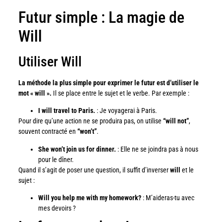
Futur simple : La magie de
Will
Utiliser Will
La méthode la plus simple pour exprimer le futur est d’utiliser le
mot « will ».
Il se place entre le sujet et le verbe. Par exemple :
I will travel to Paris.
: Je voyagerai à Paris.
Pour dire qu’une action ne se produira pas, on utilise
“will not”
,
souvent contracté en
“won’t”
.
She won’t join us for dinner.
: Elle ne se joindra pas à nous
pour le dîner.
Quand il s’agit de poser une question, il suffit d’inverser
will
et le
sujet :
Will you help me with my homework?
: M’aideras-tu avec
mes devoirs ?