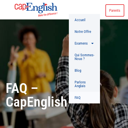
Parents
Accueil
Notre Offre
Examens
Qui Sommes-
Nous ?
Blog
FAQ –
Parlons
Anglais
CapEnglish
FAQ