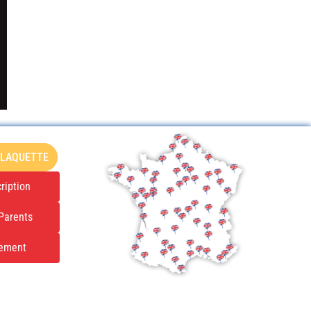
PLAQUETTE
ription
Parents
tement