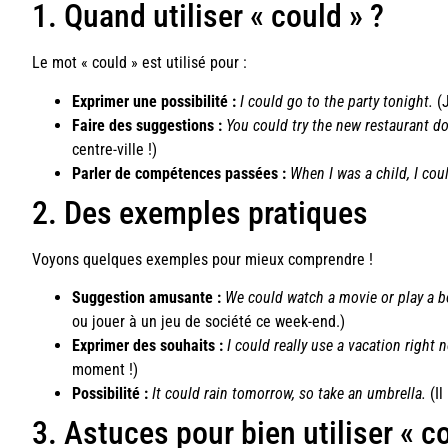
1. Quand utiliser « could » ?
Le mot « could » est utilisé pour :
Exprimer une possibilité :
I could go to the party tonight.
(J
Faire des suggestions :
You could try the new restaurant 
centre-ville !)
Parler de compétences passées :
When I was a child, I cou
2. Des exemples pratiques
Voyons quelques exemples pour mieux comprendre !
Suggestion amusante :
We could watch a movie or play a 
ou jouer à un jeu de société ce week-end.)
Exprimer des souhaits :
I could really use a vacation right 
moment !)
Possibilité :
It could rain tomorrow, so take an umbrella.
(Il
3. Astuces pour bien utiliser « c