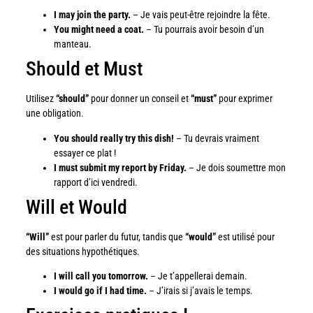
I may join the party.
– Je vais peut-être rejoindre la fête.
You might need a coat.
– Tu pourrais avoir besoin d’un
manteau.
Should et Must
Utilisez
“should”
pour donner un conseil et
“must”
pour exprimer
une obligation.
You should really try this dish!
– Tu devrais vraiment
essayer ce plat !
I must submit my report by Friday.
– Je dois soumettre mon
rapport d’ici vendredi.
Will et Would
“Will”
est pour parler du futur, tandis que
“would”
est utilisé pour
des situations hypothétiques.
I will call you tomorrow.
– Je t’appellerai demain.
I would go if I had time.
– J’irais si j’avais le temps.