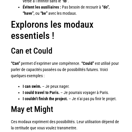
verbe à l’infinitif sans le
“to”
.
Évitent les auxiliaires :
Pas besoin de recourir à
“do”
,
“have”
, ou
“be”
avec les modaux.
Explorons les modaux
essentiels !
Can et Could
“Can”
permet d’exprimer une compétence.
“Could”
est utilisé pour
parler de capacités passées ou de possibilités futures. Voici
quelques exemples :
I can swim.
– Je peux nager.
I could travel to Paris.
– Je pourrais voyager à Paris.
I couldn’t finish the project.
– Je n’ai pas pu finir le projet.
May et Might
Ces modaux expriment des possibilités. Leur utilisation dépend de
la certitude que vous voulez transmettre.