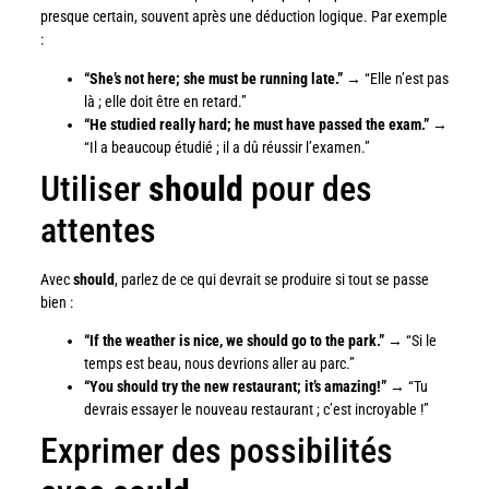
presque certain, souvent après une déduction logique. Par exemple
:
“She’s not here; she must be running late.”
→ “Elle n’est pas
là ; elle doit être en retard.”
“He studied really hard; he must have passed the exam.”
→
“Il a beaucoup étudié ; il a dû réussir l’examen.”
Utiliser
should
pour des
attentes
Avec
should
, parlez de ce qui devrait se produire si tout se passe
bien :
“If the weather is nice, we should go to the park.”
→ “Si le
temps est beau, nous devrions aller au parc.”
“You should try the new restaurant; it’s amazing!”
→ “Tu
devrais essayer le nouveau restaurant ; c’est incroyable !”
Exprimer des possibilités