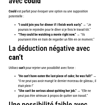
avec
could
Could
est parfait pour évoquer une option ou une supposition
potentielle :
“I could join you for dinner if I finish work early.”
→ “Je
pourrais te rejoindre pour le dîner si je finis le travail tôt.”
“They could be watching a movie right now.”
→ “Ils
pourraient être en train de regarder un film en ce moment.”
La déduction négative avec
can’t
Utilisez
can’t
pour rejeter une possibilité avec force :
“He can’t have eaten the last piece of cake; he was full!”
→
“Il ne peut pas avoir mangé le dernier morceau de gâteau ; il
était plein !”
“She can’t be serious about quitting her job.”
→ “Elle ne
peut pas être sérieuse à propos de quitter son travail.”
Une possibilité faible avec