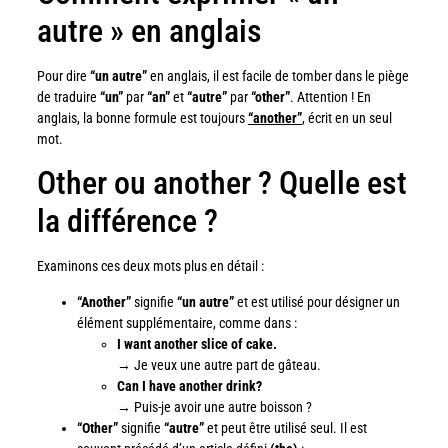
autre » en anglais
Pour dire
“un autre”
en anglais, il est facile de tomber dans le piège
de traduire
“un”
par
“an”
et
“autre”
par
“other”
. Attention ! En
anglais, la bonne formule est toujours
“another”
, écrit en un seul
mot.
Other ou another ? Quelle est
la différence ?
Examinons ces deux mots plus en détail :
“Another”
signifie
“un autre”
et est utilisé pour désigner un
élément supplémentaire, comme dans :
I want another slice of cake.
→ Je veux une autre part de gâteau.
Can I have another drink?
→ Puis-je avoir une autre boisson ?
“Other”
signifie
“autre”
et peut être utilisé seul. Il est